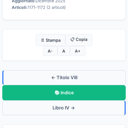
Aggiornato:
Dicembre 2025
Articoli:
1171-1172 (2 articoli)
📋 Copia
📄 Stampa
A-
A
A+
← Titolo VIII
📚 Indice
Libro IV →