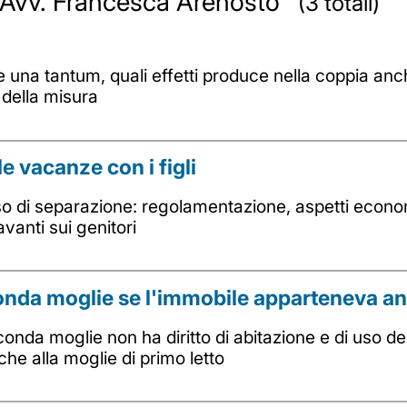
da Avv. Francesca Arenosto
(3 totali)
 una tantum, quali effetti produce nella coppia anch
 della misura
le vacanze con i figli
aso di separazione: regolamentazione, aspetti econ
avanti sui genitori
onda moglie se l'immobile apparteneva an
onda moglie non ha diritto di abitazione e di uso de
he alla moglie di primo letto