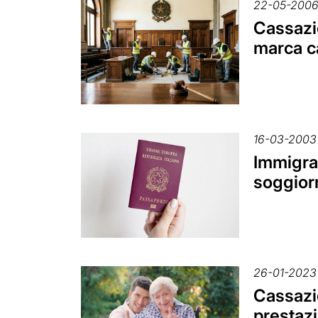
22-05-200
Cassazi
marca ca
16-03-2003
Immigra
soggiorn
26-01-2023
Cassazio
prestaz