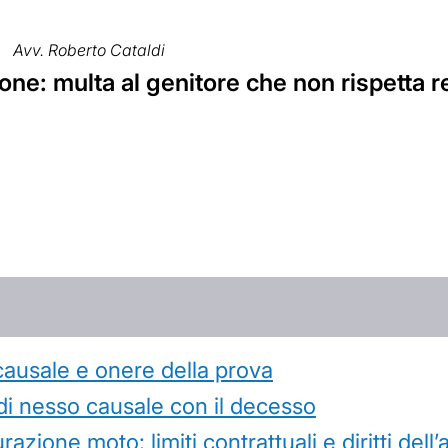
Avv. Roberto Cataldi
ne: multa al genitore che non rispetta re
causale e onere della prova
di nesso causale con il decesso
azione moto: limiti contrattuali e diritti dell