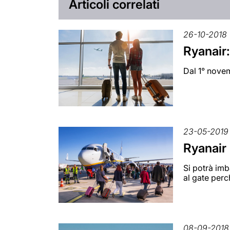
Articoli correlati
26-10-2018
Ryanair:
Dal 1° novem
23-05-2019
Ryanair 
Si potrà imb
al gate perc
08-09-2018