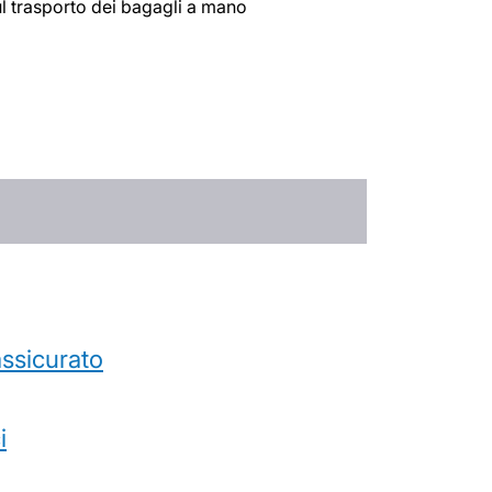
ul trasporto dei bagagli a mano
’assicurato
i