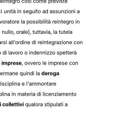
i reintegro così come previste
ci unità in seguito ad assunzioni a
oratore la possibilità reintegro in
ullo, orale), tuttavia, la tutela
arsi all'ordine di reintegrazione con
o di lavoro o indennizzo spetterà
e imprese
, ovvero le imprese con
 permane quindi la
deroga
disciplina e l'ammontare
plina in materia di licenziamento
 collettivi
qualora stipulati a