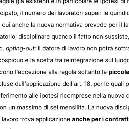
gole già esistenti e in particolare le ipotesi d
icipato, il numero dei lavoratori superi le quindi
n cui anche la nuova normativa prevede per il lav
orio, disciplinare quando il fatto non sussiste, n
.d.
opting-out
: il datore di lavoro non potrà sottr
ospicuo e la scelta tra reintegrazione sul luog
cono l'eccezione alla regola soltanto le
piccol
use dall'applicazione dell'art. 18, per le quali
riferimento alle ipotesi ricomprese nella nuova 
con un massimo di sei mensilità. La nuova disci
di lavoro trova applicazione
anche per i contratti