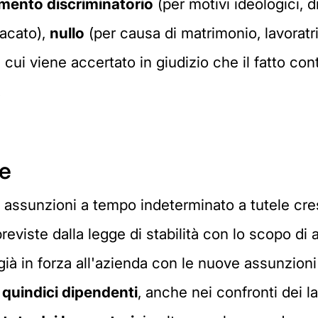
amento discriminatorio
(per motivi ideologici, di
acato),
nullo
(per causa di matrimonio, lavoratr
 cui viene accertato in giudizio che il fatto con
.
se
r assunzioni a tempo indeterminato a tutele cre
previste dalla legge di stabilità con lo scopo d
ià in forza all'azienda con le nuove assunzioni 
i quindici dipendenti
, anche nei confronti dei l