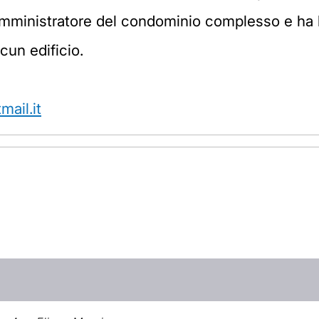
amministratore del condominio complesso e ha le
cun edificio.
ail.it