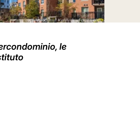
ercondominio, le
stituto