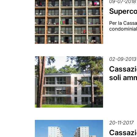
09-07-2018
Supercon
Per la Cassa
condominiale
02-09-2013
Cassazi
soli amm
20-11-2017
Cassazio