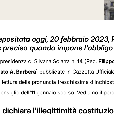
positata oggi, 20 febbraio 2023, P
re preciso quando impone l'obbligo 
 presidenza di Silvana Sciarra n.
14
(Red.
Filipp
sto A. Barbera
) pubblicate in Gazzetta Ufficia
a lettura della pronuncia freschissima d'inchios
nsiglio dell'11 gennaio scorso. Vediamo il per
ichiara l'illegittimità costituzi