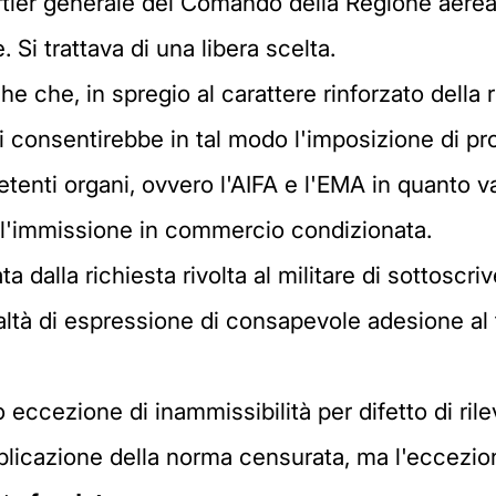
uartier generale del Comando della Regione aerea 
. Si trattava di una libera scelta.
e che, in spregio al carattere rinforzato della r
si consentirebbe in tal modo l'imposizione di pr
petenti organi, ovvero l'AIFA e l'EMA in quanto 
all'immissione in commercio condizionata.
a dalla richiesta rivolta al militare di sottoscr
altà di espressione di consapevole adesione al 
 eccezione di inammissibilità per difetto di ri
licazione della norma censurata, ma l'eccezion