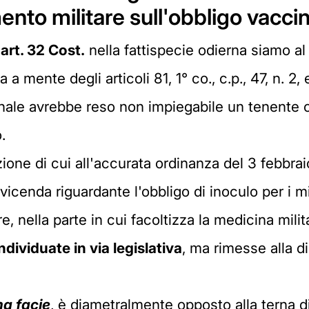
ento militare sull'obbligo vacci
'
art. 32 Cost.
nella fattispecie odierna siamo al 
 mente degli articoli 81, 1° co., c.p., 47, n. 2
inale avrebbe reso non impiegabile un tenente c
.
zione di cui all'accurata ordinanza del 3 febbr
vicenda riguardante l'obbligo di inoculo per i mil
, nella parte in cui facoltizza la medicina mili
ividuate in via legislativa
, ma rimesse alla d
ma facie
, è diametralmente opposto alla terna d