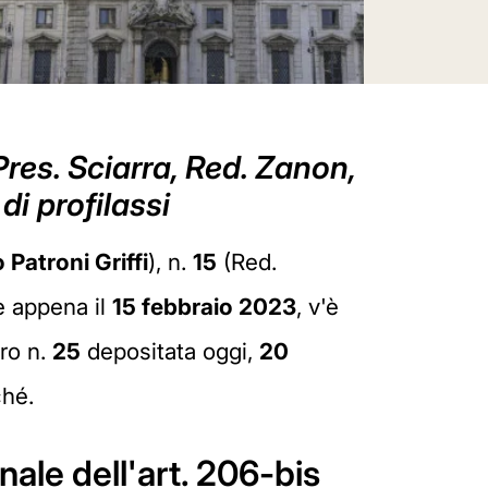
res. Sciarra, Red. Zanon,
di profilassi
o Patroni Griffi
), n.
15
(Red.
le appena il
15 febbraio 2023
, v'è
tro n.
25
depositata oggi,
20
ché.
onale dell'art. 206-bis