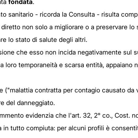
ata
fondata
.
o sanitario - ricorda la Consulta - risulta compa
diretto non solo a migliorare o a preservare lo s
lo stato di salute degli altri.
isione che esso non incida negativamente sul su
 loro temporaneità e scarsa entità, appaiano no
re ("malattia contratta per contagio causato da v
re del danneggiato.
mento evidenzia che l'art. 32, 2° co., Cost. non
 in tutto compiuta: per alcuni profili è consentito