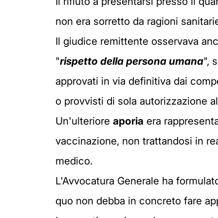
Il rifiuto a presentarsi presso il q
non era sorretto da ragioni sanitarie
Il giudice remittente osservava anch
"
rispetto della persona umana
", 
approvati in via definitiva dai com
o provvisti di sola autorizzazione 
Un'ulteriore
aporia
era rappresentat
vaccinazione, non trattandosi in re
medico.
L'Avvocatura Generale ha formulato
quo non debba in concreto fare app