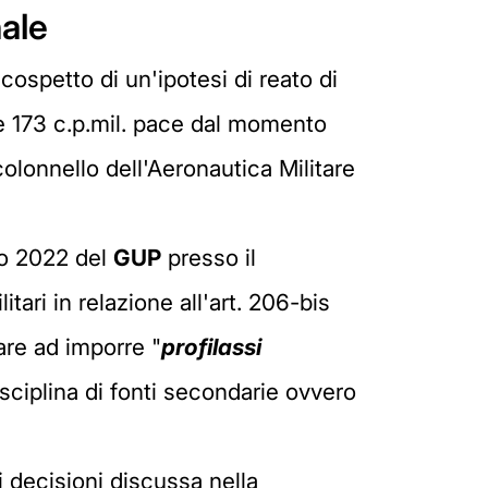
nale
cospetto di un'ipotesi di reato di
, e 173 c.p.mil. pace dal momento
olonnello dell'Aeronautica Militare
aio 2022 del
GUP
presso il
itari in relazione all'art. 206-bis
tare ad imporre "
profilassi
isciplina di fonti secondarie ovvero
i decisioni discussa nella