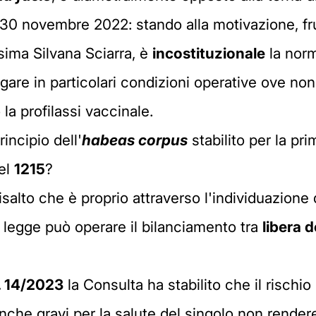
0 novembre 2022: stando alla motivazione, fru
sima Silvana Sciarra, è
incostituzionale
la norm
iegare in particolari condizioni operative ove n
la profilassi vaccinale.
incipio dell'
habeas corpus
stabilito per la pr
el
1215
?
salto che è proprio attraverso l'individuazione 
a legge può operare il bilanciamento tra
libera 
. 14/2023
la Consulta ha stabilito che il rischio
anche gravi per la salute del singolo non rende