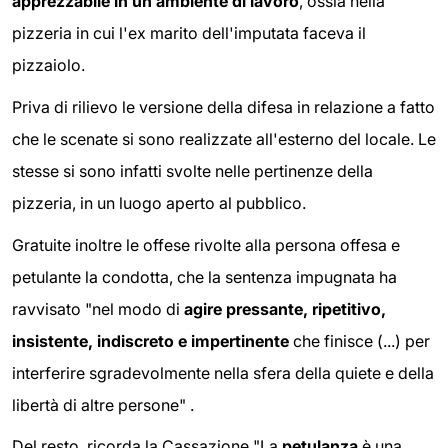
apprezzabile in un ambiente di lavoro
, ossia nella
pizzeria in cui l'ex marito dell'imputata faceva il
pizzaiolo.
Priva di rilievo le versione della difesa in relazione a fatto
che le scenate si sono realizzate all'esterno del locale. Le
stesse si sono infatti svolte nelle pertinenze della
pizzeria, in un luogo aperto al pubblico.
Gratuite inoltre le offese rivolte alla persona offesa e
petulante la condotta, che la sentenza impugnata ha
ravvisato "nel modo di
agire pressante, ripetitivo,
insistente, indiscreto e impertinente
che finisce (...) per
interferire sgradevolmente nella sfera della quiete e della
libertà di altre persone" .
Del resto, ricorda la Cassazione "La
petulanza
è una