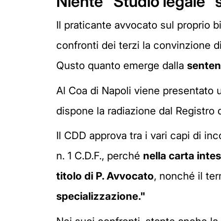
Niente "Studio legale" s
Il praticante avvocato sul proprio b
confronti dei terzi la convinzione d
Qusto quanto emerge dalla
senten
Al Coa di Napoli viene presentato u
dispone la radiazione dal Registro d
Il CDD approva tra i vari capi di inc
n. 1 C.D.F., perché
nella carta inte
titolo di P. Avvocato
, nonché il ter
specializzazione."