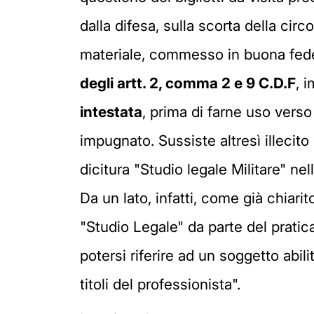
dalla difesa, sulla scorta della cir
materiale, commesso in buona fede. I
degli artt. 2, comma 2 e 9 C.D.F
, 
intestata
, prima di farne uso vers
impugnato. Sussiste altresì illecito
dicitura "Studio legale Militare" nel
Da un lato, infatti, come già chiari
"Studio Legale" da parte del pratic
potersi riferire ad un soggetto abil
titoli del professionista".