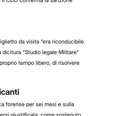
e, il CDD conferma la sanzione
iglietto da visita "era riconducibile
dicitura "Studio legale Militare"
roprio tempo libero, di risolvere
icanti
ca forense per sei mesi e sulla
nersi giustificata, come sostenuto