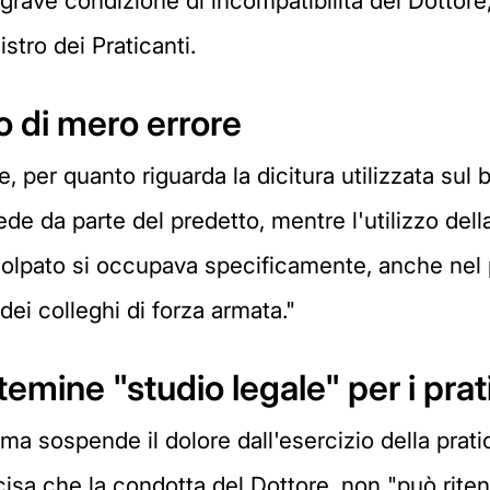
 grave condizione di incompatibilità del Dottor
istro dei Praticanti.
to di mero errore
, per quanto riguarda la dicitura utilizzata sul b
 da parte del predetto, mentre l'utilizzo della 
colpato si occupava specificamente, anche nel p
dei colleghi di forza armata."
 temine "studio legale" per i prat
ma sospende il dolore dall'esercizio della prati
recisa che la condotta del Dottore, non "può rite