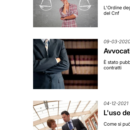
L'Ordine deg
del Cnf
09-03-202
Avvocati
È stato pubb
contratti
04-12-2021
L'uso de
Come si può 