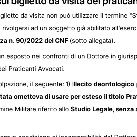
ul biglietto da visita del pratica
iglietto da visita non può utilizzare il termine 
i rivolgersi ad un soggetto già abilitato all'eser
za n. 90/2022 del CNF
(sotto allegata).
n esposto nei confronti di un Dottore in giuris
ei Praticanti Avvocati.
olpazione, il seguente: 1) I
llecito deontologico
p
stata ometteva di usare per esteso il titolo Pr
mine Militare riferito allo
Studio Legale, senza 