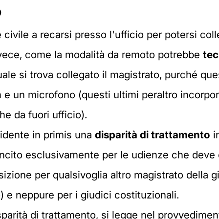
o
 civile a recarsi presso l'ufficio per potersi coll
invece, come la modalità da remoto potrebbe
tec
ale si trova collegato il magistrato, purché qu
un microfono (questi ultimi peraltro incorporat
he da fuori ufficio).
vidente in primis una
disparità di trattamento
i
ancito esclusivamente per le udienze che deve c
izione per qualsivoglia altro magistrato della g
) e neppure per i giudici costituzionali.
parità di trattamento, si legge nel provvedimen