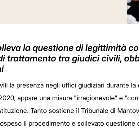
lleva la questione di legittimità c
i trattamento tra giudici civili, ob
ni
vili la presenza negli uffici giudiziari durante 
020, appare una misura "irragionevole" e "contr
ostituzione. Tanto sostiene il Tribunale di Mant
sospeso il procedimento e sollevato questione di