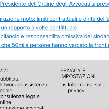
l Presidente dell’Ordine degli Avvocati si pr
azione moto: limiti contrattuali e diritti dell
 un rapporto a volte conflittuale
 bilancio e responsabilità omissiva dei sindac
che 50mila persone hanno varcato la frontie
IZI
PRIVACY E
IMPOSTAZIONI
ubblicità
etwork di assistenza
Informativa sulla
egale
privacy
onsulenza legale
nline
ormazione avvocati