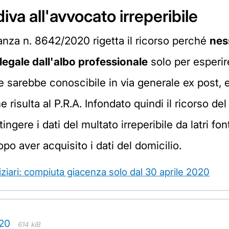
diva all'avvocato irreperibile
anza n. 8642/2020 rigetta il ricorso perché
nes
n legale dall'albo professionale
solo per esperir
e sarebbe conoscibile in via generale ex post, 
 risulta al P.R.A. Infondato quindi il ricorso de
gere i dati del multato irreperibile da latri fonti
o aver acquisito i dati del domicilio.
diziari: compiuta giacenza solo dal 30 aprile 2020
020
614 kiB