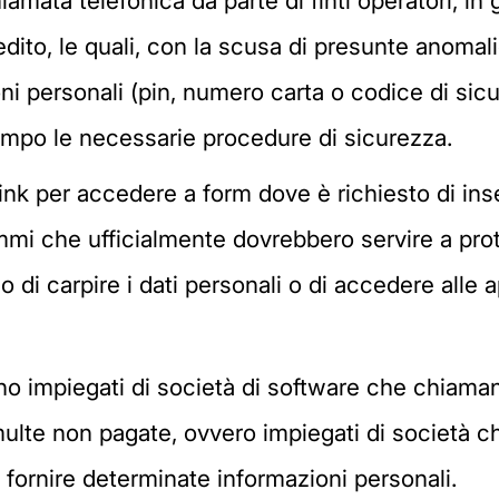
iamata telefonica da parte di finti operatori, i
ito, le quali, con la scusa di presunte anomalie 
ioni personali (pin, numero carta o codice di si
mpo le necessarie procedure di sicurezza.
link per accedere a form dove è richiesto di inse
mmi che ufficialmente dovrebbero servire a prot
 di carpire i dati personali o di accedere alle 
ngono impiegati di società di software che chiam
multe non pagate, ovvero impiegati di società 
i fornire determinate informazioni personali.