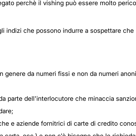
iegato perchè il vishing può essere molto peri
gli indizi che possono indurre a sospettare che 
in genere da numeri fissi e non da numeri anonim
da parte dell'interlocutore che minaccia sanzi
dare;
he e aziende fornitrici di carte di credito con
 carta, ecc.) e non c'è bisogno che le richieda