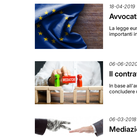
18-04-2019
Avvocati
La legge eur
importanti i
06-06-202
Il contr
In base all'a
concludere 
06-03-2018
Mediazio