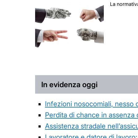
La normativa
In evidenza oggi
Infezioni nosocomiali, nesso 
Perdita di chance in assenza 
Assistenza stradale nell’assicur
Lavoratore e datore di lavoro: