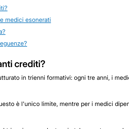
ti?
e medici esonerati
a?
nseguenze?
ti crediti?
turato in trienni formativi: ogni tre anni, i medi
questo è l'unico limite, mentre per i medici dip