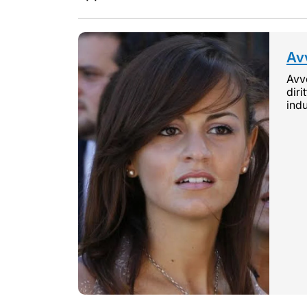
Avv
Avvo
diri
indu