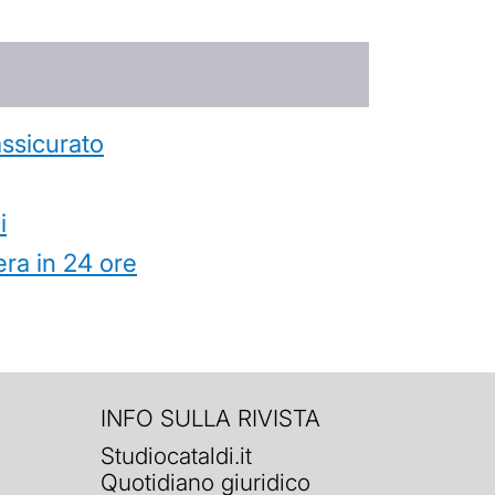
’assicurato
i
ra in 24 ore
INFO SULLA RIVISTA
Studiocataldi.it
Quotidiano giuridico