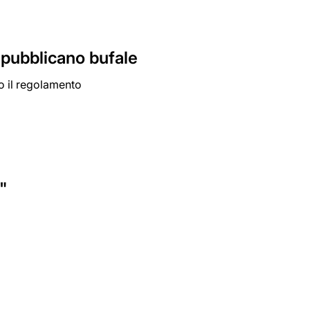
e pubblicano bufale
to il regolamento
e"