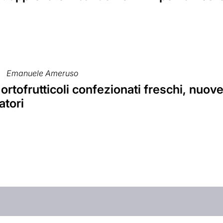
Emanuele Ameruso
 ortofrutticoli confezionati freschi, nuo
tori