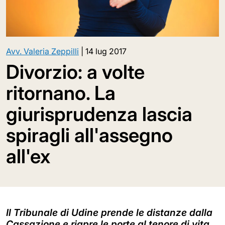
Avv. Valeria Zeppilli
|
14 lug 2017
Divorzio: a volte
ritornano. La
giurisprudenza lascia
spiragli all'assegno
all'ex
Il Tribunale di Udine prende le distanze dalla
Cassazione e riapre le porte al tenore di vita