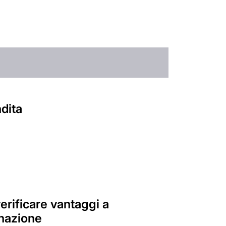
ndita
rificare vantaggi a
inazione