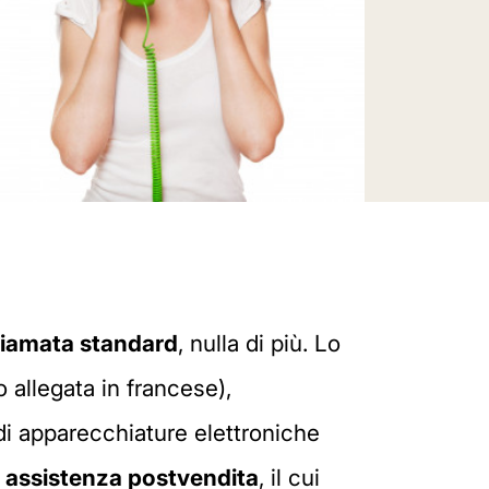
iamata standard
, nulla di più. Lo
o allegata in francese),
di apparecchiature elettroniche
di assistenza postvendita
, il cui