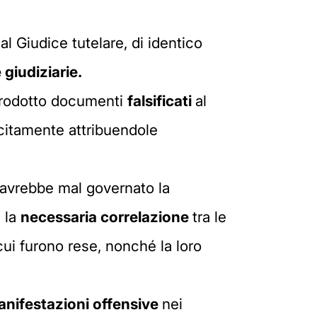
l Giudice tutelare, di identico
 giudiziarie.
r prodotto documenti
falsificati
al
citamente attribuendole
le avrebbe mal governato la
a la
necessaria correlazione
tra le
ui furono rese, nonché la loro
nifestazioni offensive
nei