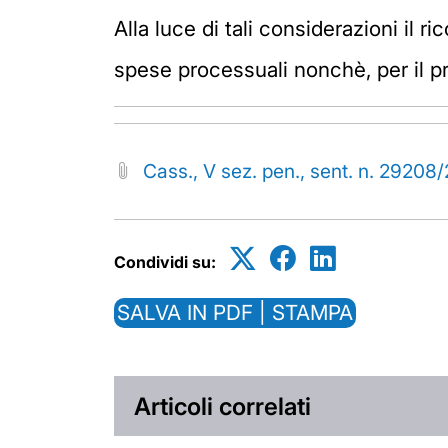
Alla luce di tali considerazioni il 
spese processuali nonchè, per il pr
Cass., V sez. pen., sent. n. 29208
Condividi su:
SALVA IN PDF | STAMPA
Articoli correlati