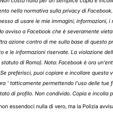
. Non costa nulla per un semplice copia e incol
to nella normativa sulla privacy di Facebook.
messo di usare le mie immagini, informazioni, i
do avviso a Facebook che è severamente vietato 
ra azione contro di me sulla base di questo prof
to e le informazioni riservate. La violazione de
statuto di Roma). Nota: Facebook è ora un'enti
e preferisci, puoi copiare e incollare questa 
ra ' tatticamente permettendo l'uso delle tue f
ato di profilo. Non condivido. Copia e incolla pe
i non essendoci nulla di vero, ma la Polizia av