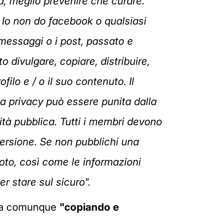
la, meglio prevenire che curare.
 Io non do facebook o qualsiasi
 messaggi o i post, passato e
divulgare, copiare, distribuire,
ilo e / o il suo contenuto. Il
lla privacy può essere punita dalla
tà pubblica. Tutti i membri devono
versione. Se non pubblichi una
oto, così come le informazioni
r stare sul sicuro".
visa comunque
"copiando e