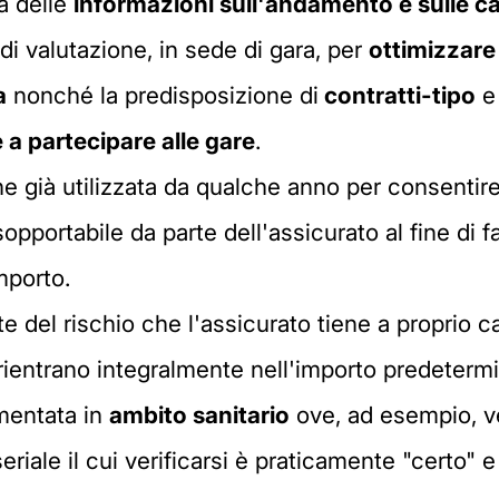
ta delle
informazioni sull'andamento e sulle car
 di valutazione, in sede di gara, per
ottimizzare 
a
nonché la predisposizione di
contratti-tipo
e 
e a partecipare alle gare
.
e già utilizzata da qualche anno per consentire 
ortabile da parte dell'assicurato al fine di fa
mporto.
te del rischio che l'assicurato tiene a proprio
rientrano integralmente nell'importo predetermi
mentata in
ambito sanitario
ove, ad esempio, ve
 seriale il cui verificarsi è praticamente "certo"