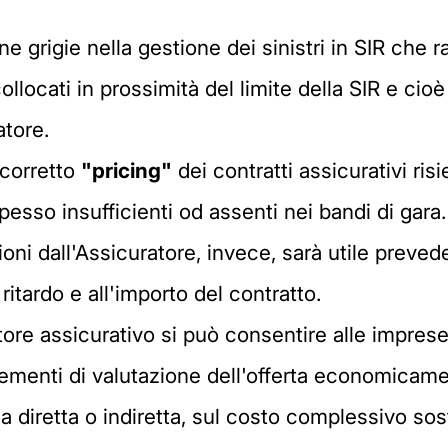
 grigie nella gestione dei sinistri in SIR che ra
llocati in prossimità del limite della SIR e cioè 
atore.
 corretto
"pricing"
dei contratti assicurativi ris
esso insufficienti od assenti nei bandi di gara.
ioni dall'Assicuratore, invece, sarà utile preved
itardo e all'importo del contratto.
tore assicurativo si può consentire alle impres
lementi di valutazione dell'offerta economicam
via diretta o indiretta, sul costo complessivo so