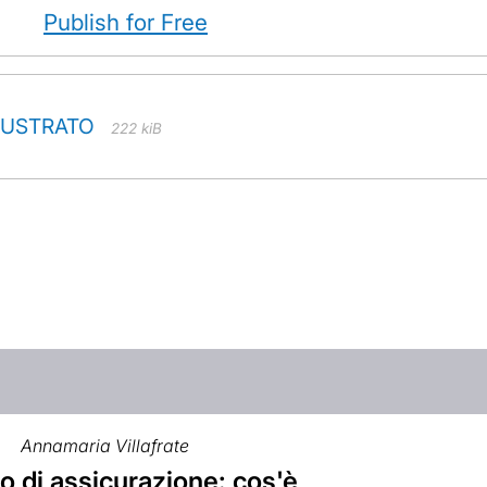
Publish for Free
LUSTRATO
222 kiB
0
Annamaria Villafrate
o di assicurazione: cos'è