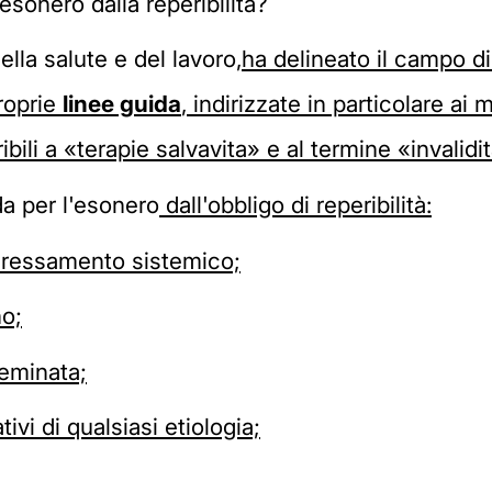
'esonero dalla reperibilità?
ella salute e del lavoro,
ha delineato il campo d
proprie
linee guida
, indirizzate in particolare ai 
ribili a «terapie salvavita» e al termine «invalidi
ida per l'esonero
dall'obbligo di reperibilità:
teressamento sistemico;
no;
seminata;
ivi di qualsiasi etiologia;