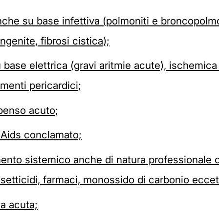
 anche su base infettiva (polmoniti e broncopol
genite, fibrosi cistica);
 base elettrica (gravi aritmie acute), ischemica
menti pericardici;
mpenso acuto;
i Aids conclamato;
ento sistemico anche di natura professionale o i
setticidi, farmaci, monossido di carbonio eccet
ca acuta;