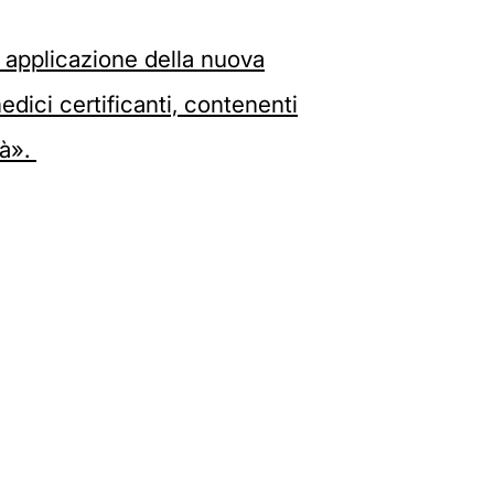
i applicazione della nuova
medici certificanti, contenenti
tà».