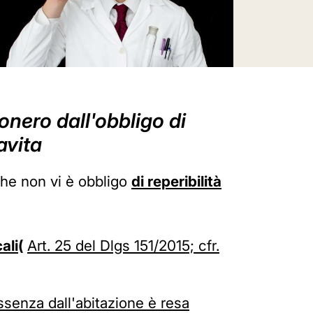
sonero dall'obbligo di
avita
che non vi è obbligo
di reperibilità
cali
(
Art. 25 del Dlgs 151/2015; cfr.
 assenza dall'abitazione è resa