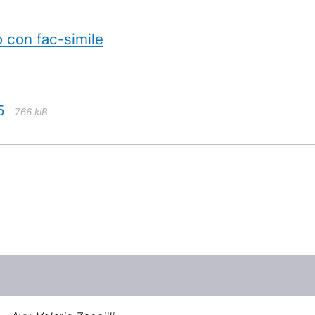
o con fac-simile
5
766 kiB