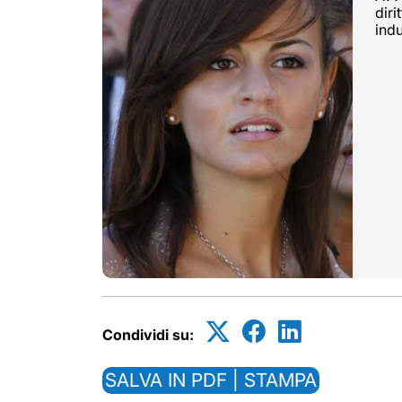
diri
indu
Condividi su:
SALVA IN PDF | STAMPA