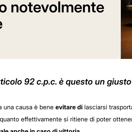
no notevolmente
e
rticolo 92 c.p.c. è questo un giust
ia una causa è bene
evitare di
lasciarsi traspor
quanto effettivamente si ritiene di poter ottener
ale anche in caso di vittoria
.