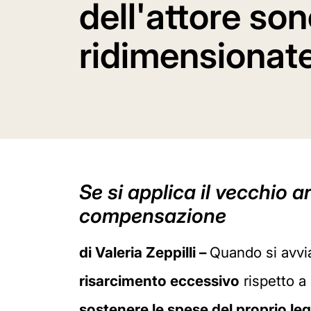
dell'attore so
ridimensionat
Se si applica il vecchio a
compensazione
di Valeria Zeppilli –
Quando si avv
risarcimento eccessivo
rispetto a 
sostenere le spese del proprio leg