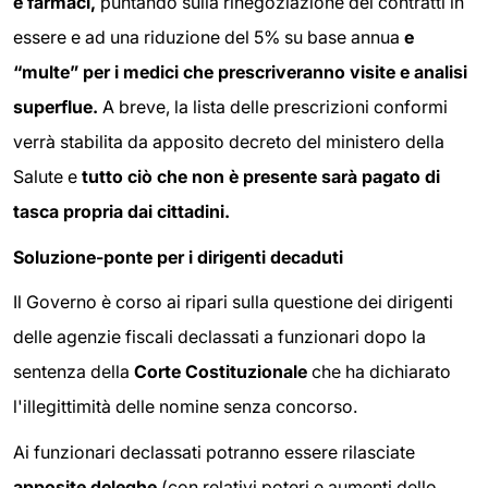
e farmaci,
puntando sulla rinegoziazione dei contratti in
essere e ad una riduzione del 5% su base annua
e
“multe” per i medici che prescriveranno visite e analisi
superflue.
A breve, la lista delle prescrizioni conformi
verrà stabilita da apposito decreto del ministero della
Salute e
tutto ciò che non è presente sarà pagato di
tasca propria dai cittadini.
Soluzione-ponte per i dirigenti decaduti
Il Governo è corso ai ripari sulla questione dei dirigenti
delle agenzie fiscali declassati a funzionari dopo la
sentenza della
Corte Costituzionale
che ha dichiarato
l'illegittimità delle nomine senza concorso.
Ai funzionari declassati potranno essere rilasciate
apposite deleghe
(con relativi poteri e aumenti dello