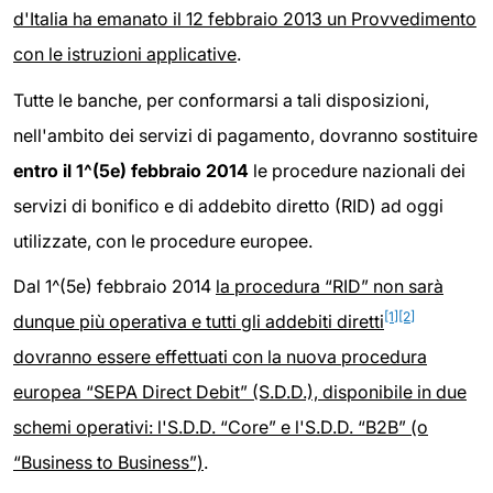
d'Italia ha emanato il 12 febbraio 2013 un Provvedimento
con le istruzioni applicative
.
Tutte le banche, per conformarsi a tali disposizioni,
nell'ambito dei servizi di pagamento, dovranno sostituire
entro il 1^(5e) febbraio 2014
le procedure nazionali dei
servizi di bonifico e di addebito diretto (RID) ad oggi
utilizzate, con le procedure europee.
Dal 1^(5e) febbraio 2014
la procedura “RID” non sarà
[1]
[2]
dunque più operativa e tutti gli addebiti diretti
dovranno essere effettuati con la nuova procedura
europea “SEPA Direct Debit” (S.D.D.), disponibile in due
schemi operativi: l'S.D.D. “Core” e l'S.D.D. “B2B” (o
“Business to Business”)
.