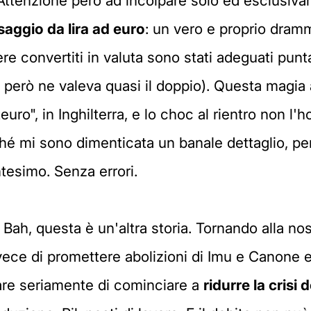
. Attenzione però ad incolpare solo ed esclusiv
aggio da lira ad euro
: un vero e proprio dram
e convertiti in valuta sono stati adeguati punta
e però ne valeva quasi il doppio). Questa magia 
uro", in Inghilterra, e lo choc al rientro non l'h
ché mi sono dimenticata un banale dettaglio, pe
ntesimo. Senza errori.
 Bah, questa è un'altra storia. Tornando alla nos
vece di promettere abolizioni di Imu e Canone ed
care seriamente di cominciare a
ridurre la crisi