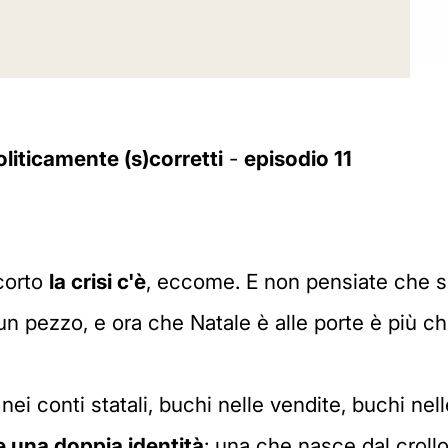
oliticamente (s)corretti
-
episodio 11
corto
la crisi c'è
, eccome. E non pensiate che si
 un pezzo, e ora che Natale è alle porte è più ch
ei conti statali, buchi nelle vendite, buchi nelle
he una doppia identità
: una che nasce dal croll