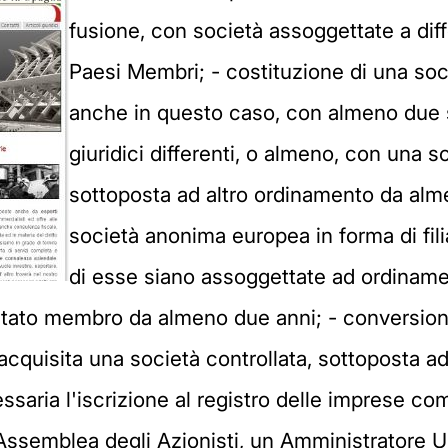
fusione, con società assoggettate a diff
Paesi Membri; - costituzione di una so
anche in questo caso, con almeno due 
giuridici differenti, o almeno, con una s
sottoposta ad altro ordinamento da alme
società anonima europea in forma di fil
di esse siano assoggettate ad ordinamenti
 stato membro da almeno due anni; - conversio
 acquisita una società controllata, sottoposta a
ssaria l'iscrizione al registro delle imprese co
 l'Assemblea degli Azionisti, un Amministratore 