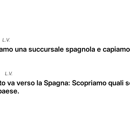
L.V.
iamo una succursale spagnola e capiamon
L.V.
to va verso la Spagna: Scopriamo quali son
paese.