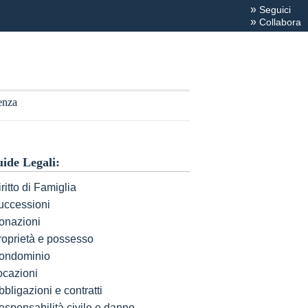
»
Seguici
»
Collabora
enza
ide Legali:
ritto di Famiglia
uccessioni
onazioni
roprietà e possesso
ondominio
ocazioni
bligazioni e contratti
esponsabilità civile e danno