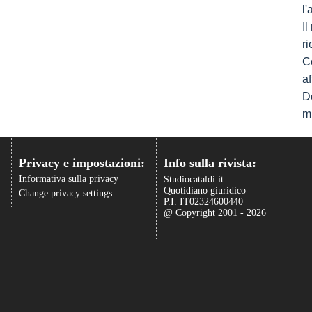
l
I
ri
C
af
De
mi
Privacy e impostazioni:
Info sulla rivista:
Informativa sulla privacy
Studiocataldi.it
Quotidiano giuridico
Change privacy settings
P.I. IT02324600440
@ Copyright 2001 - 2026