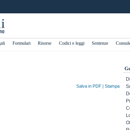
ali
Formulari
Risorse
Codici e leggi
Sentenze
Consul
Gu
Di
Salva in PDF | Stampa
S
D
P
C
L
Ob
R