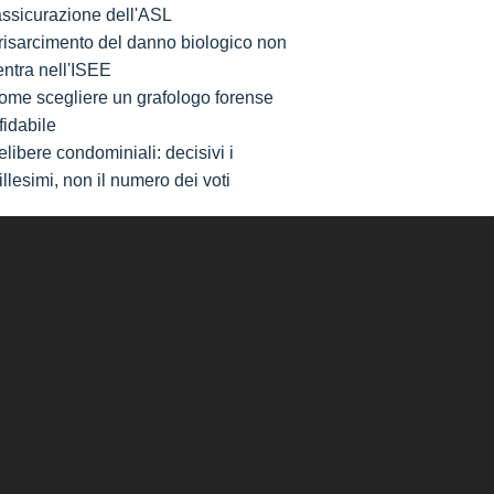
'assicurazione dell'ASL
l risarcimento del danno biologico non
entra nell'ISEE
ome scegliere un grafologo forense
fidabile
libere condominiali: decisivi i
llesimi, non il numero dei voti