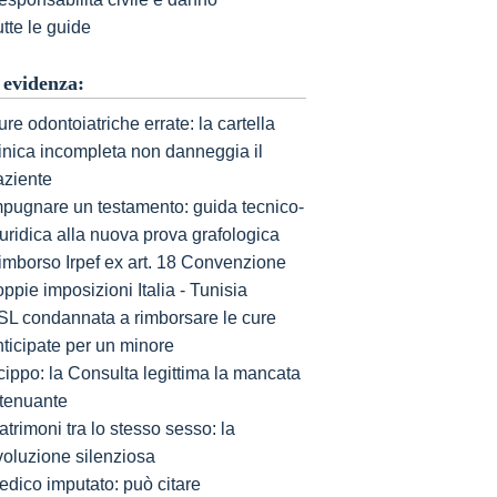
tte le guide
 evidenza:
re odontoiatriche errate: la cartella
linica incompleta non danneggia il
aziente
mpugnare un testamento: guida tecnico-
uridica alla nuova prova grafologica
imborso Irpef ex art. 18 Convenzione
ppie imposizioni Italia - Tunisia
SL condannata a rimborsare le cure
nticipate per un minore
cippo: la Consulta legittima la mancata
ttenuante
trimoni tra lo stesso sesso: la
voluzione silenziosa
edico imputato: può citare