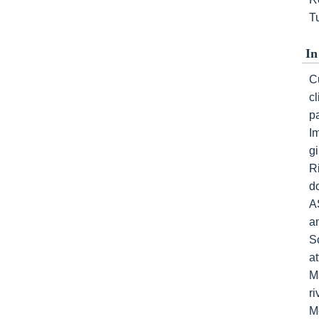
Tu
In
Cu
c
p
I
gi
R
do
A
a
S
a
Ma
ri
M