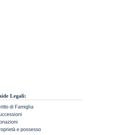
ide Legali:
ritto di Famiglia
uccessioni
onazioni
roprietà e possesso