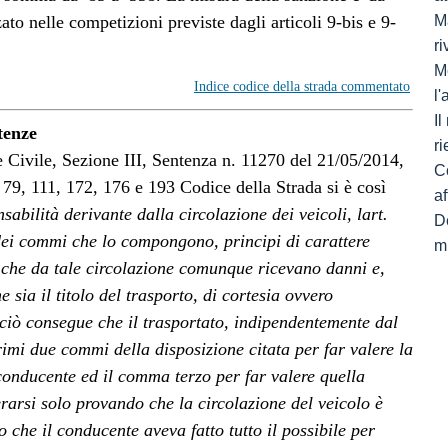
zzato nelle competizioni previste dagli articoli 9-bis e 9-
Ma
ri
M
Indice codice della strada commentato
l
I
tenze
ri
e Civile, Sezione III, Sentenza n. 11270 del 21/05/2014,
C
 79, 111, 172, 176 e 193 Codice della Strada si è così
af
nsabilità derivante dalla circolazione dei veicoli, lart.
De
dei commi che lo compongono, principi di carattere
mi
ti che da tale circolazione comunque ricevano danni e,
e sia il titolo del trasporto, di cortesia ovvero
 ciò consegue che il trasportato, indipendentemente dal
primi due commi della disposizione citata per far valere la
 conducente ed il comma terzo per far valere quella
erarsi solo provando che la circolazione del veicolo è
 che il conducente aveva fatto tutto il possibile per