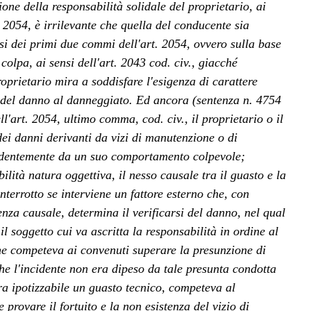
zione della responsabilità solidale del proprietario, ai
. 2054, è irrilevante che quella del conducente sia
nsi dei primi due commi dell'art. 2054, ovvero sulla base
colpa, ai sensi dell'art. 2043 cod. civ., giacché
roprietario mira a soddisfare l'esigenza di carattere
o del danno al danneggiato. Ed ancora (sentenza n. 4754
ll'art. 2054, ultimo comma, cod. civ., il proprietario o il
ei danni derivanti da vizi di manutenzione o di
endentemente da un suo comportamento colpevole;
lità natura oggettiva, il nesso causale tra il guasto e la
nterrotto se interviene un fattore esterno che, con
nza causale, determina il verificarsi del danno, nel qual
l soggetto cui va ascritta la responsabilità in ordine al
he competeva ai convenuti superare la presunzione di
e l'incidente non era dipeso da tale presunta condotta
ra ipotizzabile un guasto tecnico, competeva al
provare il fortuito e la non esistenza del vizio di