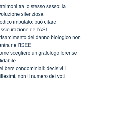
trimoni tra lo stesso sesso: la
voluzione silenziosa
edico imputato: può citare
'assicurazione dell'ASL
l risarcimento del danno biologico non
entra nell'ISEE
ome scegliere un grafologo forense
fidabile
libere condominiali: decisivi i
llesimi, non il numero dei voti