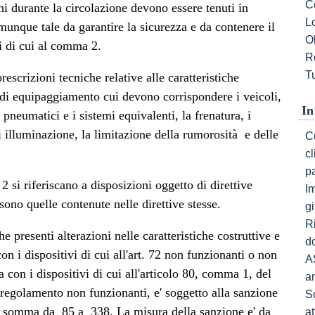
C
hi durante la circolazione devono essere tenuti in
L
unque tale da garantire la sicurezza e da contenere il
Ob
ti di cui al comma 2.
R
Tu
rescrizioni tecniche relative alle caratteristiche
i di equipaggiamento cui devono corrispondere i veicoli,
In
pneumatici e i sistemi equivalenti, la frenatura, i
i illuminazione, la limitazione della rumorosità e delle
Cu
c
p
 si riferiscano a disposizioni oggetto di direttive
I
 sono quelle contenute nelle direttive stesse.
gi
R
 presenti alterazioni nelle caratteristiche costruttive e
do
on i dispositivi di cui all'art. 72 non funzionanti o non
A
a con i dispositivi di cui all'articolo 80, comma 1, del
a
l regolamento non funzionanti, e' soggetto alla sanzione
S
omma da  85 a  338. La misura della sanzione e' da 
a