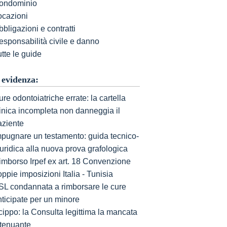
ondominio
ocazioni
bligazioni e contratti
esponsabilità civile e danno
tte le guide
 evidenza:
re odontoiatriche errate: la cartella
linica incompleta non danneggia il
aziente
mpugnare un testamento: guida tecnico-
uridica alla nuova prova grafologica
imborso Irpef ex art. 18 Convenzione
ppie imposizioni Italia - Tunisia
SL condannata a rimborsare le cure
nticipate per un minore
cippo: la Consulta legittima la mancata
ttenuante