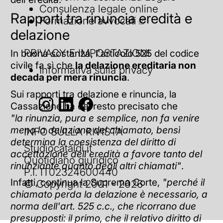
Consulenza legale online
Rapporti tra rinuncia eredità e
Formazione avvocati
delazione
PRIVACY E IMPOSTAZIONI
In buona sostanza, l'articolo 525 del codice
civile fa sì che
la delazione ereditaria non
Informativa sulla privacy
decada per mera rinuncia
.
Sui rapporti tra delazione e rinuncia, la
Cassazione ha del resto precisato che
"la rinunzia, pura e semplice, non fa venire
meno la delazione del chiamato, bensì
INFO SULLA RIVISTA
determina la coesistenza del diritto di
Studiocataldi.it
accettazione dell'eredità a favore tanto del
Quotidiano giuridico
rinunziante quanto degli altri chiamati"
.
P.I. IT02324600440
Infatti, continua la Suprema Corte,
"perché il
© Copyright 2001 - 2026
chiamato perda la delazione è necessario, a
norma dell'art. 525 c.c., che ricorrano due
presupposti: il primo, che il relativo diritto di