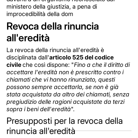
ministero della giustizia, a pena di
improcedibilità della dom
Revoca della rinuncia
all'eredità
La revoca della rinuncia all'eredità è
disciplinata dall'
articolo 525 del codice
civile
che così dispone: "
Fino a che il diritto di
accettare l'eredità non è prescritto contro i
chiamati che vi hanno rinunziato, questi
possono sempre accettarla, se non è già
stata acquistata da altro dei chiamati, senza
pregiudizio delle ragioni acquistate da terzi
sopra i beni dell'eredità
".
Presupposti per la revoca della
rinuncia all'eredità
No al carcere per chi soffre di depressione?
Discover