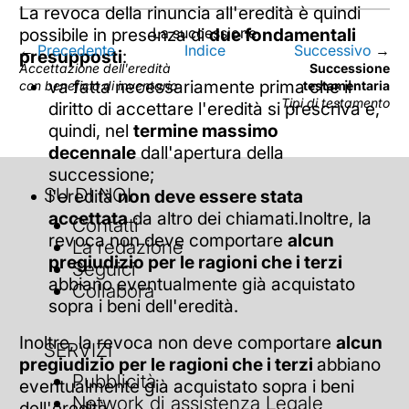
La revoca della rinuncia all'eredità è quindi
possibile in presenza di
La successione
due fondamentali
←
Precedente
Indice
Successivo
→
presupposti
:
Accettazione dell'eredità
Successione
va fatta necessariamente prima che il
con beneficio di inventario
testamentaria
Tipi di testamento
diritto di accettare l'eredità si prescriva e,
quindi, nel
termine massimo
decennale
dall'apertura della
successione;
SU DI NOI
l'eredità
non deve essere stata
accettata
da altro dei chiamati.Inoltre, la
Contatti
revoca non deve comportare
alcun
La redazione
pregiudizio per le ragioni che i terzi
Seguici
abbiano eventualmente già acquistato
Collabora
sopra i beni dell'eredità.
Inoltre, la revoca non deve comportare
alcun
SERVIZI
Multa: l'omologazione va provata
Ariel Energia
Autovelox solo approvato: addio multa
Il dirigente amministrativo nella moderna Pubblica 
|
Discover
Discover
pregiudizio per le ragioni che i terzi
abbiano
Pubblicità
Sponsored by Taboola
eventualmente già acquistato sopra i beni
Network di assistenza Legale
Perché adesso hai più risparmio?
Read More
Skip
dell'eredità.