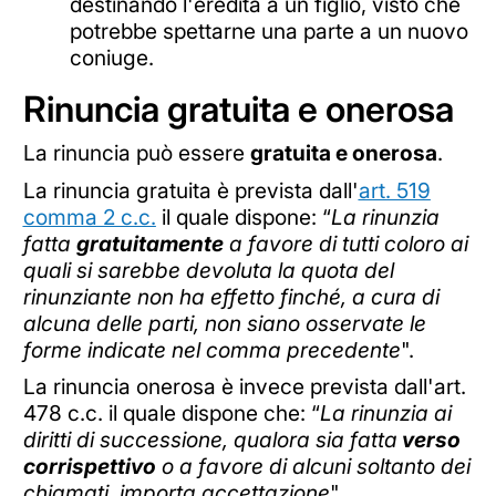
destinando l'eredità a un figlio, visto che
potrebbe spettarne una parte a un nuovo
coniuge.
Rinuncia gratuita e onerosa
La rinuncia può essere
gratuita e onerosa
.
La rinuncia gratuita è prevista dall'
art. 519
comma 2 c.c.
il quale dispone: “
La rinunzia
fatta
gratuitamente
a favore di tutti coloro ai
quali si sarebbe devoluta la quota del
rinunziante non ha effetto finché, a cura di
alcuna delle parti, non siano osservate le
forme indicate nel comma precedente
".
La rinuncia onerosa è invece prevista dall'art.
478 c.c. il quale dispone che: “
La rinunzia ai
diritti di successione, qualora sia fatta
verso
corrispettivo
o a favore di alcuni soltanto dei
chiamati, importa accettazione
".