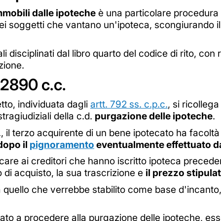
mmobili dalle ipoteche
è una particolare procedura 
ei soggetti che vantano un'ipoteca, scongiurando il 
li disciplinati dal libro quarto del codice di rito, co
zione.
 2890 c.c.
tto, individuata dagli
artt. 792 ss. c.p.c.
, si ricolleg
tragiudiziali della c.d.
purgazione delle ipoteche
.
c., il terzo acquirente di un bene ipotecato ha facoltà
 dopo il
pignoramento
eventualmente effettuato dai
ificare ai creditori che hanno iscritto ipoteca preced
olo di acquisto, la sua trascrizione e
il prezzo stipulat
a quello che verrebbe stabilito come base d'incanto
ato a procedere alla purgazione delle ipoteche, ess