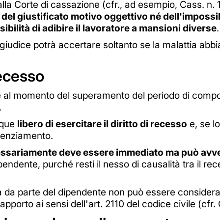
lla Corte di cassazione (cfr., ad esempio, Cass. n.
é del giustificato motivo oggettivo né dell'impossi
ibilità di adibire il lavoratore a mansioni diverse
.
 giudice potrà accertare soltanto se la malattia abbi
recesso
he al momento del superamento del periodo di compor
.
unque
libero di esercitare il diritto di recesso
e, se l
icenziamento.
ssariamente deve essere immediato ma può avven
endente, purché resti il nesso di causalità tra il re
ativa da parte del dipendente non può essere consider
 rapporto ai sensi dell'art. 2110 del codice civile (cf