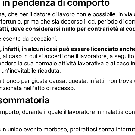
 in pendenza di comporto
 che per il datore di lavoro non è possibile, in via g
fortunio, prima che sia decorso il cd. periodo di com
tti, deve considerarsi nullo per contrarietà al cod
è esente da eccezioni.
a, infatti, in alcuni casi può essere licenziato an
to, al caso in cui si accerti che il lavoratore, a segui
dere la sua normale attività lavorativa o al caso in 
n'inevitabile ricaduta.
 in tronco per giusta causa: questa, infatti, non trov
zionata nell'atto di recesso.
 sommatoria
porto, durante il quale il lavoratore in malattia cons
d un unico evento morboso, protrattosi senza interruz