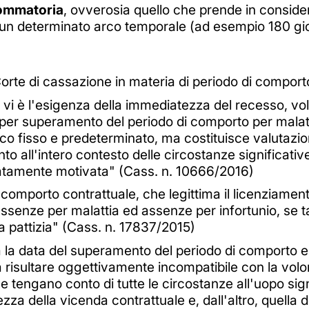
ommatoria
, ovverosia quello che prende in conside
n un determinato arco temporale (ad esempio 180 gior
orte di cassazione in materia di periodo di comport
vi è l'esigenza della immediatezza del recesso, volta
o per superamento del periodo di comporto per malat
co fisso e predeterminato, ma costituisce valutazion
o all'intero contesto delle circostanze significative
atamente motivata" (Cass. n. 10666/2016)
 comporto contrattuale, che legittima il licenziamen
 assenze per malattia ed assenze per infortunio, se
a pattizia" (Cass. n. 17837/2015)
la data del superamento del periodo di comporto e q
da risultare oggettivamente incompatibile con la volo
che tengano conto di tutte le circostanze all'uopo si
ezza della vicenda contrattuale e, dall'altro, quella d