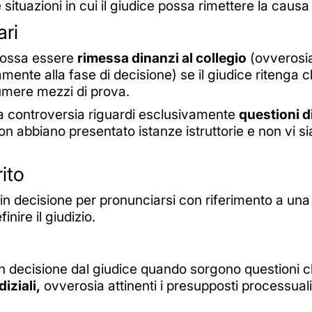
re situazioni in cui il giudice possa rimettere la causa
ari
 possa essere
rimessa dinanzi al collegio
(ovverosia
mente alla fase di decisione) se il giudice ritenga 
umere mezzi di prova.
 controversia riguardi esclusivamente
questioni di
n abbiano presentato istanze istruttorie e non vi s
ito
 in decisione per pronunciarsi con riferimento a un
nire il giudizio.
in decisione dal giudice quando sorgono questioni c
iziali,
ovverosia attinenti i presupposti processua