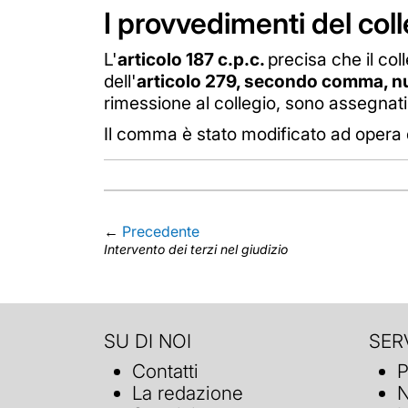
I provvedimenti del col
L'
articolo 187 c.p.c.
precisa che il col
dell'
articolo 279, secondo comma, n
rimessione al collegio, sono assegnati d
Il comma è stato modificato ad opera de
←
Precedente
Intervento dei terzi nel giudizio
SU DI NOI
SERV
Contatti
P
La redazione
N