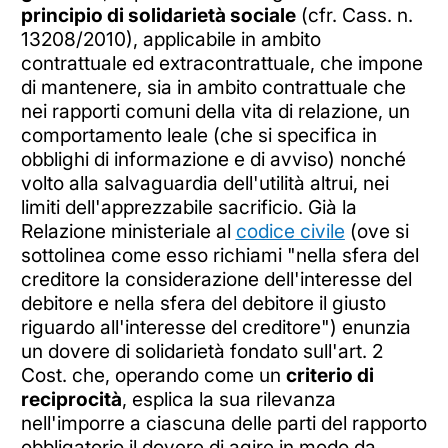
principio di solidarietà sociale
(cfr. Cass. n.
13208/2010), applicabile in ambito
contrattuale ed extracontrattuale, che impone
di mantenere, sia in ambito contrattuale che
nei rapporti comuni della vita di relazione, un
comportamento leale (che si specifica in
obblighi di informazione e di avviso) nonché
volto alla salvaguardia dell'utilità altrui, nei
limiti dell'apprezzabile sacrificio. Già la
Relazione ministeriale al
codice civile
(ove si
sottolinea come esso richiami "nella sfera del
creditore la considerazione dell'interesse del
debitore e nella sfera del debitore il giusto
riguardo all'interesse del creditore") enunzia
un dovere di solidarietà fondato sull'art. 2
Cost. che, operando come un
criterio di
reciprocità
, esplica la sua rilevanza
nell'imporre a ciascuna delle parti del rapporto
obbligatorio il dovere di agire in modo da