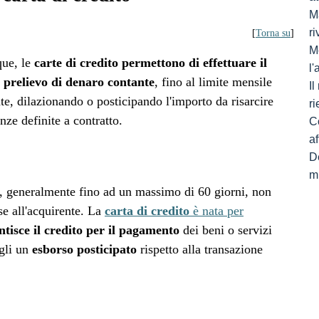
Ma
ri
[
Torna su
]
M
que, le
carte di credito permettono di effettuare il
l
l prelievo di denaro contante
, fino al limite mensile
I
nte, dilazionando o posticipando l'importo da risarcire
ri
nze definite a contratto.
C
af
De
mi
, generalmente fino ad un massimo di 60 giorni, non
se all'acquirente. La
carta di credito
è nata per
ntisce il credito per il pagamento
dei beni o servizi
ogli un
esborso posticipato
rispetto alla transazione