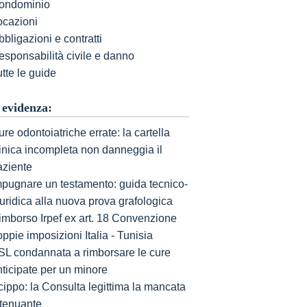
ondominio
ocazioni
bligazioni e contratti
esponsabilità civile e danno
tte le guide
 evidenza:
re odontoiatriche errate: la cartella
linica incompleta non danneggia il
aziente
mpugnare un testamento: guida tecnico-
uridica alla nuova prova grafologica
imborso Irpef ex art. 18 Convenzione
ppie imposizioni Italia - Tunisia
SL condannata a rimborsare le cure
nticipate per un minore
cippo: la Consulta legittima la mancata
ttenuante