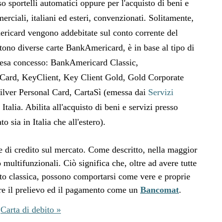
so sportelli automatici oppure per l'acquisto di beni e
erciali, italiani ed esteri, convenzionati. Solitamente,
ericard vengono addebitate sul conto corrente del
istono diverse carte BankAmericard, è in base al tipo di
spesa concesso: BankAmericard Classic,
ard, KeyClient, Key Client Gold, Gold Corporate
ilver Personal Card, CartaSì (emessa dai
Servizi
n Italia. Abilita all'acquisto di beni e servizi presso
o sia in Italia che all'estero).
e di credito sul mercato. Come descritto, nella maggior
o multifunzionali. Ciò significa che, oltre ad avere tutte
edito classica, possono comportarsi come vere e proprie
re il prelievo ed il pagamento come un
Bancomat
.
Carta di debito »