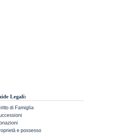
ide Legali:
ritto di Famiglia
uccessioni
onazioni
roprietà e possesso