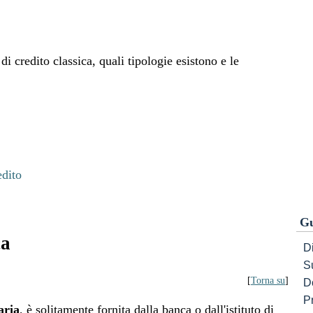
di credito classica, quali tipologie esistono e le
edito
Gu
ca
Di
S
[
Torna su
]
D
P
aria
, è solitamente fornita dalla banca o dall'istituto di