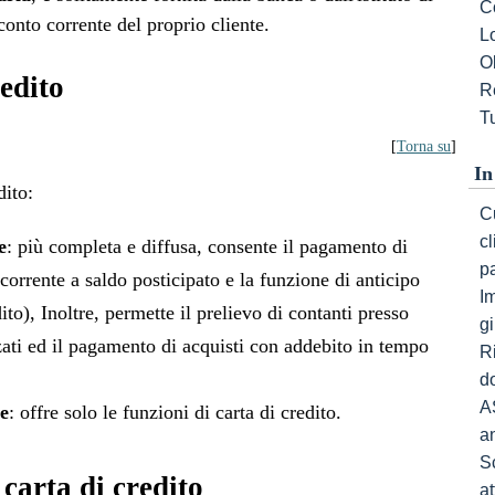
C
conto corrente del proprio cliente.
L
Ob
redito
R
Tu
[
Torna su
]
In
dito:
Cu
c
e
: più completa e diffusa, consente il pagamento di
p
corrente a saldo posticipato e la funzione di anticipo
I
ito), Inoltre, permette il prelievo di contanti presso
gi
zzati ed il pagamento di acquisti con addebito in tempo
R
do
A
e
: offre solo le funzioni di carta di credito.
a
S
 carta di credito
a