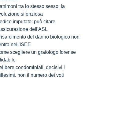
trimoni tra lo stesso sesso: la
voluzione silenziosa
edico imputato: può citare
'assicurazione dell'ASL
l risarcimento del danno biologico non
entra nell'ISEE
ome scegliere un grafologo forense
fidabile
libere condominiali: decisivi i
llesimi, non il numero dei voti