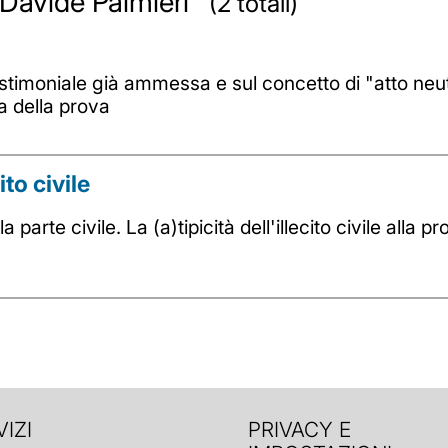
a Davide Palmieri
(2 totali)
stimoniale già ammessa e sul concetto di "atto neutr
a della prova
ito civile
 parte civile. La (a)tipicità dell'illecito civile alla pr
IZI
PRIVACY E