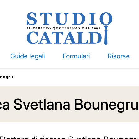
Guide legali
Formulari
Risorse
unegru
rca Svetlana Bounegru