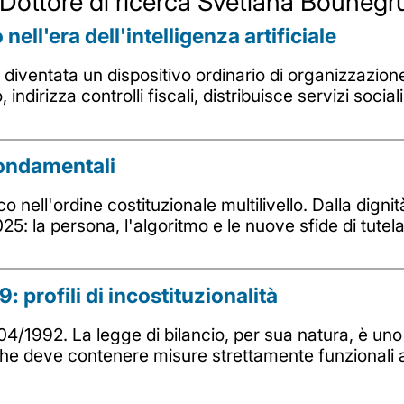
da Dottore di ricerca Svetlana Bouneg
nell'era dell'intelligenza artificiale
e è diventata un dispositivo ordinario di organizzazi
indirizza controlli fiscali, distribuisce servizi sociali
i fondamentali
o nell'ordine costituzionale multilivello. Dalla dignit
025: la persona, l'algoritmo e le nuove sfide di tutel
: profili di incostituzionalità
104/1992. La legge di bilancio, per sua natura, è 
he deve contenere misure strettamente funzionali al