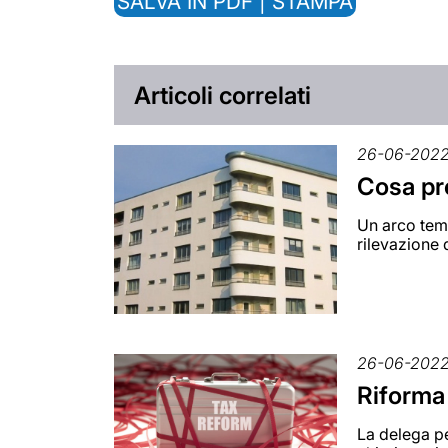
SALVA IN PDF | STAMPA
Articoli correlati
26-06-202
Cosa pre
Un arco tem
rilevazione d
26-06-202
Riforma 
La delega pe