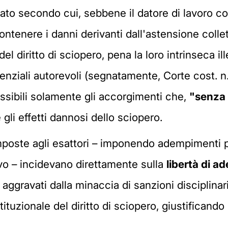
idato secondo cui, sebbene il datore di lavoro co
ontenere i danni derivanti dall'astensione colle
l diritto di sciopero, pena la loro intrinseca ille
nziali autorevoli (segnatamente, Corte cost. n
ssibili solamente gli accorgimenti che,
"senza i
e gli effetti dannosi dello sciopero.
mposte agli esattori – imponendo adempimenti pr
vo – incidevano direttamente sulla
libertà di a
 aggravati dalla minaccia di sanzioni disciplinari
tituzionale del diritto di sciopero, giustifican