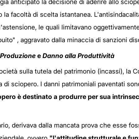
ià anticipato la decisione di aderire allo sciop
 facoltà di scelta istantanea. L'antisindacalit
l'astensione, le quali limitavano oggettivament
uito" , aggravato dalla minaccia di sanzioni disc
 Produzione
e
Danno alla Produttività
cietà sulla tutela del patrimonio (incassi), la Co
di sciopero. I danni patrimoniali paventati sono
pero è destinato a produrre per sua intrinse
trario, derivava dalla mancata prova che esse fo
ziendale, ovvero
"l'attitudine strutturale e fu