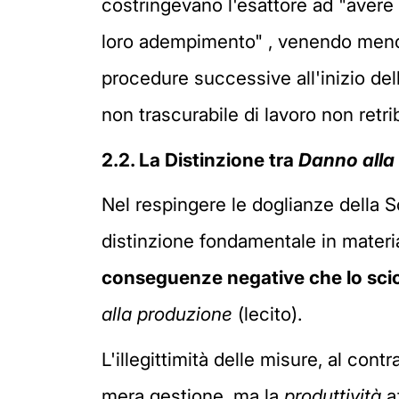
costringevano l'esattore ad "avere g
loro adempimento" , venendo meno la
procedure successive all'inizio del
non trascurabile di lavoro non retrib
2.2. La Distinzione tra
Danno alla
Nel respingere le doglianze della So
distinzione fondamentale in materia 
conseguenze negative che lo scio
alla produzione
(lecito).
L'illegittimità delle misure, al con
mera gestione, ma la
produttività
a