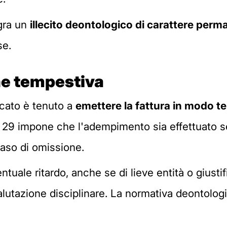
egra un
illecito deontologico di carattere per
se.
ne tempestiva
ocato è tenuto a
emettere la fattura in modo t
t. 29 impone che l'adempimento sia effettuato se
caso di omissione.
tuale ritardo, anche se di lieve entità o giusti
valutazione disciplinare. La normativa deontolog