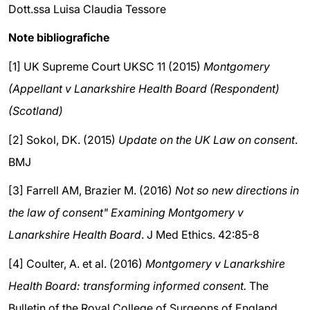
Dott.ssa Luisa Claudia Tessore
Note bibliografiche
[1] UK Supreme Court UKSC 11 (2015)
Montgomery
(Appellant v Lanarkshire Health Board (Respondent)
(Scotland)
[2] Sokol, DK. (2015)
Update on the UK Law on consent
.
BMJ
[3] Farrell AM, Brazier M. (2016)
Not so new directions in
the law of consent" Examining Montgomery v
Lanarkshire Health Board
. J Med Ethics. 42:85-8
[4] Coulter, A. et al. (2016)
Montgomery v Lanarkshire
Health Board: transforming informed consent.
The
Bulletin of the Royal College of Surgeons of England