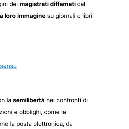
gini dei
magistrati diffamati
dal
lla loro immagine
su giornali o libri
onsenso
on la
semilibertà
nei confronti di
zioni e obblighi, come la
nne la posta elettronica, da