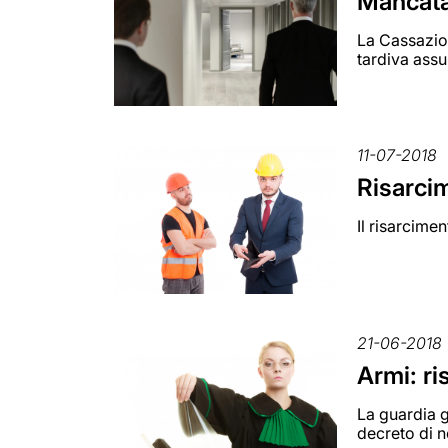
Mancata 
La Cassazion
tardiva ass
11-07-2018
Risarcim
Il risarcime
21-06-2018
Armi: r
La guardia g
decreto di n