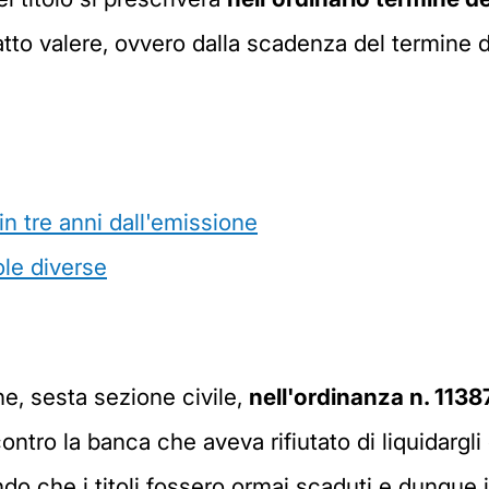
o valere, ovvero dalla scadenza del termine di 
in tre anni dall'emissione
ole diverse
ne, sesta sezione civile,
nell'ordinanza n. 113
ntro la banca che aveva rifiutato di liquidargli 
do che i titoli fossero ormai scaduti e dunque irr