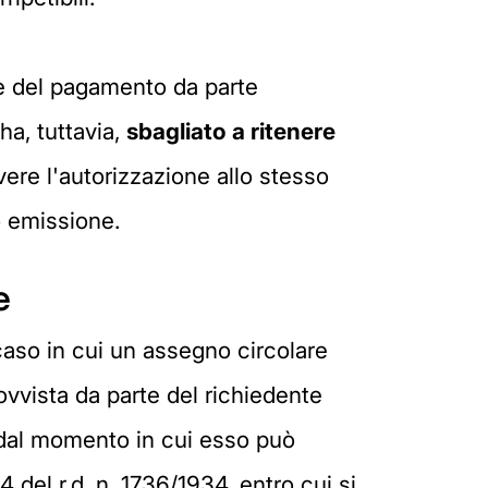
ne del pagamento da parte
 ha, tuttavia,
sbagliato a ritenere
ere l'autorizzazione allo stesso
ro emissione.
e
 caso in cui un assegno circolare
rovvista da parte del richiedente
 dal momento in cui esso può
4 del r.d. n. 1736/1934, entro cui si