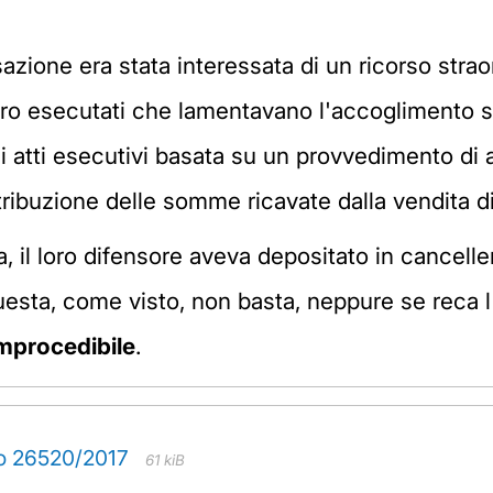
azione era stata interessata di un ricorso straord
tro esecutati che lamentavano l'accoglimento so
li atti esecutivi basata su un provvedimento di
tribuzione delle somme ricavate dalla vendita di
a, il loro difensore aveva depositato in cancelle
uesta, come visto, non basta, neppure se reca l
improcedibile
.
o 26520/2017
61 kiB