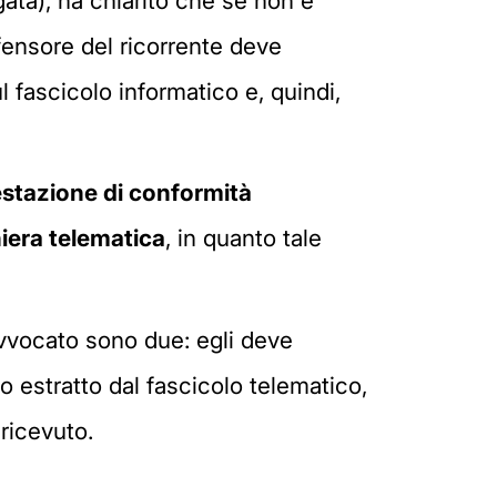
gata), ha chiarito che se non è
ifensore del ricorrente deve
l fascicolo informatico e, quindi,
testazione di conformità
iera telematica
, in quanto tale
'avvocato sono due: egli deve
o estratto dal fascicolo telematico,
 ricevuto.