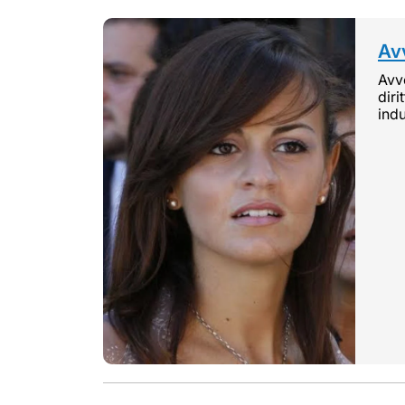
Avv
Avvo
diri
indu