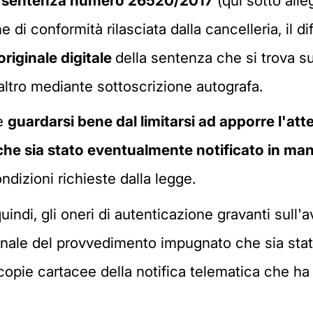
n
sentenza numero 26520/2017
(qui sotto alle
e di conformità rilasciata dalla cancelleria, il d
originale digitale
della sentenza che si trova su
'altro mediante sottoscrizione autografa.
ve
guardarsi bene dal limitarsi ad apporre l'at
he sia stato eventualmente notificato in man
ndizioni richieste dalla legge.
quindi, gli oneri di autenticazione gravanti sull
iginale del provvedimento impugnato che sia stat
e copie cartacee della notifica telematica che ha