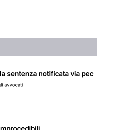
a sentenza notificata via pec
gli avvocati
 improcedibili