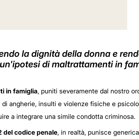
do la dignità della donna e rende
n'ipotesi di maltrattamenti in fami
i in famiglia
, puniti severamente dal nostro o
di angherie, insulti e violenze fisiche e psicol
ire a integrare una simile condotta criminosa.
2 del codice penale
, in realtà, punisce generi