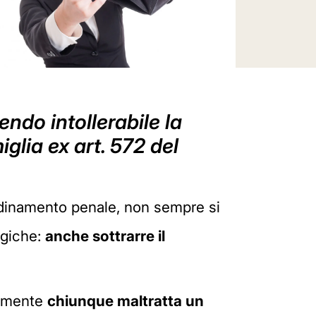
ndo intollerabile la
glia ex art. 572 del
rdinamento penale, non sempre si
ogiche:
anche sottrarre il
camente
chiunque maltratta un