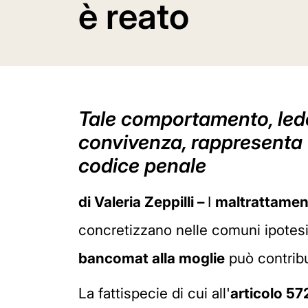
è reato
Tale comportamento, leden
convivenza, rappresenta u
codice penale
di Valeria Zeppilli –
I
maltrattament
concretizzano nelle comuni ipotesi 
bancomat alla moglie
può contribu
La fattispecie di cui all'
articolo 57