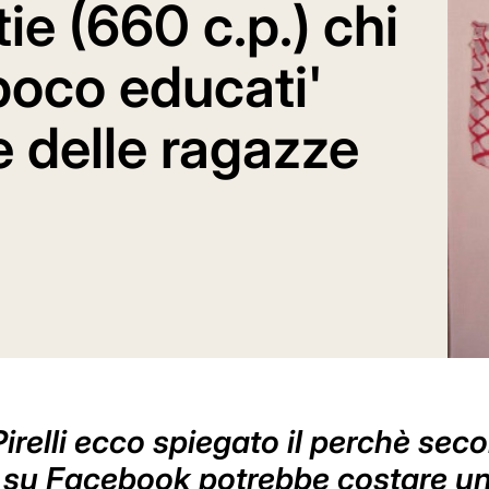
ie (660 c.p.) chi
poco educati'
 delle ragazze
Pirelli ecco spiegato il perchè se
i su Facebook potrebbe costare un