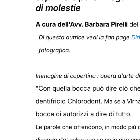
di molestie
A cura dell'Avv. Barbara Pirelli
del 
Di questa autrice vedi la fan page
Dir
fotografica.
Immagine di copertina : opera d'arte 
"Con quella bocca può dire ciò che 
dentifricio
Chlorodont.
Ma se a Virna
bocca ci autorizzi a dire di tutto.
Le parole che offendono, in modo più o
dicendo :"
e' colpa sua se va in giro così.