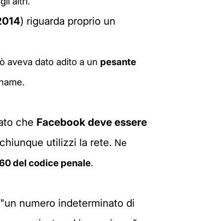
i altri.
2014
) riguarda proprio un
iò aveva dato adito a un
pesante
kname.
dato che
Facebook deve essere
hiunque utilizzi la rete.
Ne
 660 del codice penale
.
"un numero indeterminato di