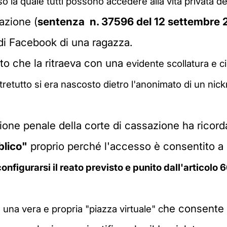
 la quale tutti possono accedere alla vita privata degl
azione (
sentenza n. 37596 del 12 settembre 
i Facebook di una ragazza.
to che la ritraeva con una
evidente scollatura e c
tretutto si era nascosto dietro l'anonimato di un nic
ione penale della corte di cassazione ha ricor
blico"
proprio perché l'accesso è consentito a c
onfigurarsi il reato previsto e punito dall'articolo
he consente 
na vera e propria "piazza virtuale" c