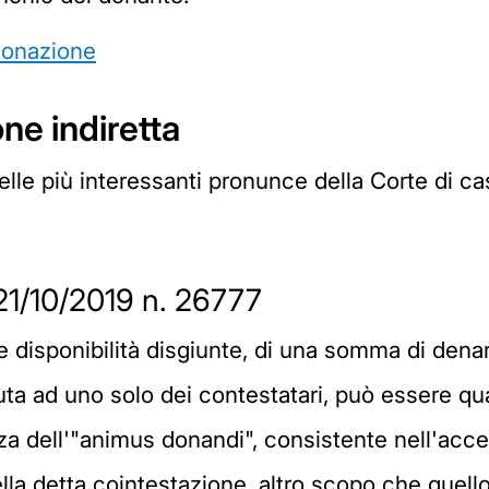
donazione
ne indiretta
delle più interessanti pronunce della Corte di 
21/10/2019 n. 26777
 e disponibilità disgiunte, di una somma di denar
uta ad uno solo dei contestatari, può essere qu
nza dell'"animus donandi", consistente nell'acce
 detta cointestazione, altro scopo che quello d