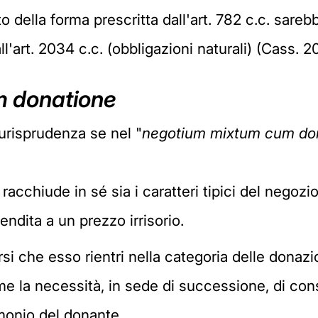
o della forma prescritta dall'art. 782 c.c. sareb
all'art. 2034 c.c. (obbligazioni naturali) (Cass. 2
 donatione
iurisprudenza se nel "
negotium mixtum cum do
e racchiude in sé sia i caratteri tipici del negozio
ndita a un prezzo irrisorio.
si che esso rientri nella categoria delle donazio
la necessità, in sede di successione, di consid
imonio del donante.