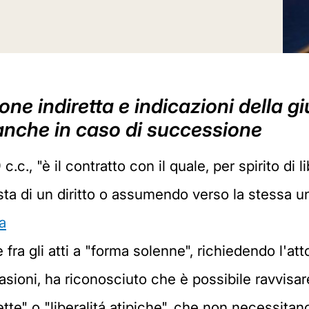
one indiretta e indicazioni della g
anche in caso di successione
.c., "è il contratto con il quale, per spirito di l
esta di un diritto o assumendo verso la stessa u
a
 fra gli atti a "forma solenne", richiedendo l'att
asioni, ha riconosciuto che è possibile ravvisar
irette" o "liberalitá atipiche", che non necessita