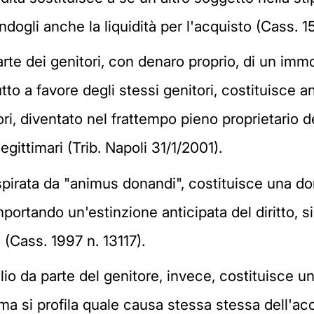
ogli anche la liquidità per l'acquisto (Cass. 15
parte dei genitori, con denaro proprio, di un im
frutto a favore degli stessi genitori, costituisce
itori, diventato nel frattempo pieno proprietario
 legittimari (Trib. Napoli 31/1/2001).
ispirata da "animus donandi", costituisce una do
ortando un'estinzione anticipata del diritto, si
 (Cass. 1997 n. 13117).
glio da parte del genitore, invece, costituisce u
o ma si profila quale causa stessa stessa dell'acc